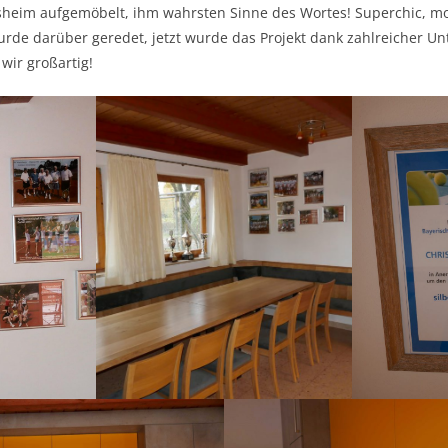
sheim aufgemöbelt, ihm wahrsten Sinne des Wortes! Superchic, m
urde darüber geredet, jetzt wurde das Projekt dank zahlreicher Un
 wir großartig!