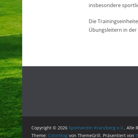
insbesondere sportli
Die Trainingseinheit
Übungsleitern in der
Copyright © 2026
Sportverein Kranzberg e.V.
. Alle
Theme:
ColorMag
von ThemeGrill. Präsentiert von
W