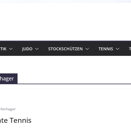
TIK
JUDO
STOCKSCHÜTZEN
TENNIS
rhager
Hierhager
hte Tennis